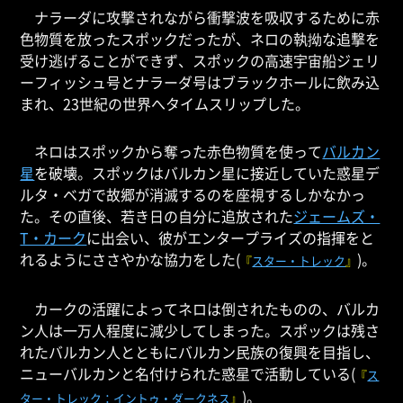
ナラーダに攻撃されながら衝撃波を吸収するために赤
色物質を放ったスポックだったが、ネロの執拗な追撃を
受け逃げることができず、スポックの高速宇宙船ジェリ
ーフィッシュ号とナラーダ号はブラックホールに飲み込
まれ、23世紀の世界へタイムスリップした。
ネロはスポックから奪った赤色物質を使って
バルカン
星
を破壊。スポックはバルカン星に接近していた惑星デ
ルタ・ベガで故郷が消滅するのを座視するしかなかっ
た。その直後、若き日の自分に追放された
ジェームズ・
T・カーク
に出会い、彼がエンタープライズの指揮をと
れるようにささやかな協力をした(
)。
『
スター・トレック
』
カークの活躍によってネロは倒されたものの、バルカ
ン人は一万人程度に減少してしまった。スポックは残さ
れたバルカン人とともにバルカン民族の復興を目指し、
ニューバルカンと名付けられた惑星で活動している(
『
ス
)。
ター・トレック：イントゥ・ダークネス
』