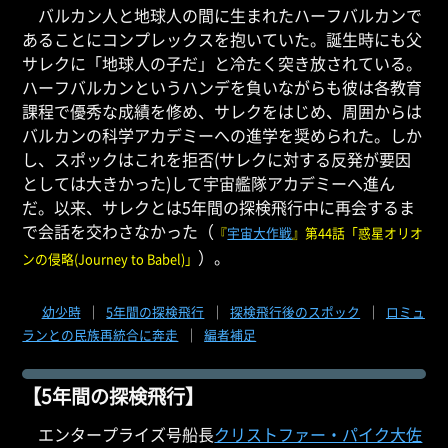
バルカン人と地球人の間に生まれたハーフバルカンで
あることにコンプレックスを抱いていた。誕生時にも父
サレクに「地球人の子だ」と冷たく突き放されている。
ハーフバルカンというハンデを負いながらも彼は各教育
課程で優秀な成績を修め、サレクをはじめ、周囲からは
バルカンの科学アカデミーへの進学を奨められた。しか
し、スポックはこれを拒否(サレクに対する反発が要因
としては大きかった)して宇宙艦隊アカデミーへ進ん
だ。以来、サレクとは5年間の探検飛行中に再会するま
で会話を交わさなかった（
『
宇宙大作戦
』第44話「惑星オリオ
）。
ンの侵略(Journey to Babel)」
幼少時
｜
5年間の探検飛行
｜
探検飛行後のスポック
｜
ロミュ
ランとの民族再統合に奔走
｜
編者補足
【5年間の探検飛行】
エンタープライズ号船長
クリストファー・パイク大佐