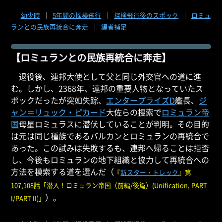
幼少時
｜
5年間の探検飛行
｜
探検飛行後のスポック
｜
ロミュ
ランとの民族再統合に奔走
｜
編者補足
【ロミュランとの民族再統合に奔走】
退役後、連邦大使として父と同じ外交官への道に進
む。しかし、2368年、連邦の重要人物となっていたス
ポックだったが突如失踪、
エンタープライズD
艦長、
ジ
ャン＝リュック・ピカード
大佐らの捜索で
ロミュラン帝
国
母星ロミュラスに潜伏していることが判明。その目的
は元は同じ種族であるバルカンとロミュランの再統合で
あった。この試みは失敗するも、連邦へ帰ることは拒否
し、今後もロミュランの地下組織と協力して再統合への
方法を模索する道を選んだ（
『
新スター・トレック
』第
107,108話「潜入！ロミュラン帝国（前編/後篇）(Unification, PART
）。
I/PART II)」