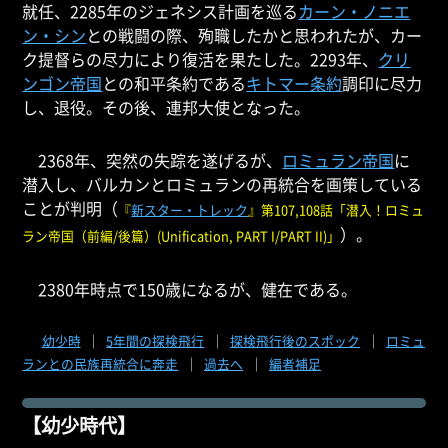
就任、2285年のジェネシス計画を巡る
カーン・ノニエ
ン・シン
との戦闘の際、殉職したかと思われたが、カー
ク提督らの尽力により復活を果たした。2293年、
クリ
ンゴン帝国
との和平条約である
キトマー条約
調印に尽力
し、退役。その後、連邦大使となった。
2368年、突然の失踪を遂げるが、
ロミュラン帝国
に
潜入し、バルカンとロミュランの再統合を画策している
ことが判明（
『
新スター・トレック
』第107,108話「潜入！ロミュ
）。
ラン帝国（前編/後篇）(Unification, PART I/PART II)」
2380年時点で150歳になるが、健在である。
幼少時
｜
5年間の探検飛行
｜
探検飛行後のスポック
｜
ロミュ
ランとの民族再統合に奔走
｜
過去へ
｜
編者補足
【幼少時代】