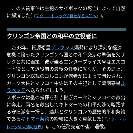
この人質事件は主犯のサイボックの死亡によって自然
に解消した(
)。
『
スター・トレックV 新たなる未知へ
』
クリンゴン帝国との和平の立役者に
2293年、資源衛星
プラクシス
爆発により深刻な経済
危機に陥ったクリンゴン帝国との和平交渉の準備を父サ
レクと共に画策、彼が乗るエンタープライズ号はエスコ
ート役として退役前の最後の任務に就くが、その途上、
クリンゴン総裁のゴルコンが何者かによって暗殺され、
カーク大佐とマッコイ中佐はその主犯として流刑惑星
ル
ラペンテ
へ送られてしまう。
スポックは艦の指揮を引き継ぎカークとマッコイの救出
に奔走。両名を救出してキトマーでの和平交渉で暗躍す
る守旧派を一掃し、連邦とクリンゴンの歴史的平和条約
である
キトマー条約
の締結に大きく貢献した(
『
スター・ト
)。この任務完遂の後、退役。
レックVI 未知の世界
』