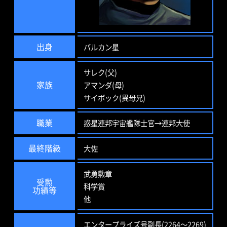
出身
バルカン星
サレク(父)
家族
アマンダ(母)
サイボック(異母兄)
職業
惑星連邦宇宙艦隊士官→連邦大使
最終階級
大佐
武勇勲章
受勲
科学賞
功績等
他
エンタープライズ号副長(2264～2269)