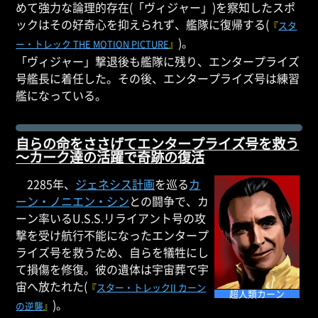
めて強力な論理的存在(「ヴィジャー」)を察知したスポ
ックはその好奇心を抑えられず、艦隊に復帰する(
『
スタ
)。
ー・トレック THE MOTION PICTURE
』
「ヴィジャー」撃退後も艦隊に残り、エンタープライズ
号艦長に着任した。その後、エンタープライズ号は練習
艦になっている。
自らの命をささげてエンタープライズ号を救う
～カーク達の活躍で奇跡の復活
2285年、
ジェネシス計画
を巡る
カ
ーン・ノニエン・シン
との闘争で、カ
ーン率いるU.S.S.リライアント号の攻
撃を受け航行不能になったエンタープ
ライズ号を救うため、自らを犠牲にし
て損傷を修復。彼の遺体は宇宙葬で宇
宙へ放たれた(
『
スター・トレックII カーン
超人類カーン
)。
の逆襲
』