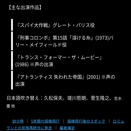
【主な出演作品】
『スパイ大作戦』グレート・パリス役
『刑事コロンボ』第15話「溶ける糸」(1973)バ
リー・メイフィールド役
『トランス・フォーマー・ザ・ムービー』
(1986) ※声の出演
『アトランティス 失われた帝国』(2001) ※声の
出演
日本語吹き替え：
久松保夫
、瑳川哲朗、菅生隆之、
吉水
慶 他
幼少時
｜
5年間の探検飛行
｜
探検飛行後のスポック
｜
ロミュ
ランとの民族再統合に奔走
｜
編者補足