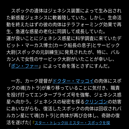
スポックの遺体はジェネシス装置によって生み出され
た新惑星ジェネシスに軟着陸していた。しかし、生命活
動を終えたはずの彼の肉体はテラフォーミング効果で再
生、急速な惑星の老化に同調して成長していた。
運が良いことにジェネシス惑星に科学調査に来ていたデ
ビット・マーカス博士(カーク船長の息子)とサービック
大尉(スポックの元訓練生)に発見されたが、特に、バル
カン人で女性のサービック大尉がいたことが幸いし、
「
ポン・ファー
」によって命を落とさずにすんだ。
一方、カーク提督が
ドクター・マッコイ
の肉体にスポ
ックの魂(カトラ)が乗り移っていることに気付き、職責
を投げ打ってエンタープライズ号を強奪、ジェネシス惑
星へ向かう。ジェネシスの秘密を探る
クリンゴン
の妨害
にあいながらも、復活したスポックの肉体は回収されバ
ルカン星にて魂(カトラ)と肉体が再び合体し、奇跡の復
活を遂げた(
『
スター・トレックIII ミスター・スポックを探