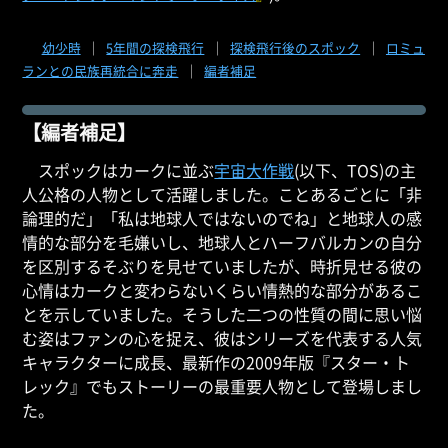
幼少時
｜
5年間の探検飛行
｜
探検飛行後のスポック
｜
ロミュ
ランとの民族再統合に奔走
｜
編者補足
【編者補足】
スポックはカークに並ぶ
宇宙大作戦
(以下、TOS)の主
人公格の人物として活躍しました。ことあるごとに「非
論理的だ」「私は地球人ではないのでね」と地球人の感
情的な部分を毛嫌いし、地球人とハーフバルカンの自分
を区別するそぶりを見せていましたが、時折見せる彼の
心情はカークと変わらないくらい情熱的な部分があるこ
とを示していました。そうした二つの性質の間に思い悩
む姿はファンの心を捉え、彼はシリーズを代表する人気
キャラクターに成長、最新作の2009年版『スター・ト
レック』でもストーリーの最重要人物として登場しまし
た。