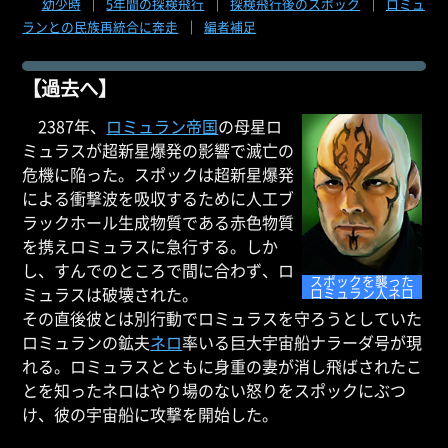
幼少時
｜
5年間の探検飛行
｜
探検飛行後のスポック
｜
ロミュ
ランとの民族再統合に奔走
｜
編者補足
【過去へ】
2387年、
ロミュラン帝国
の母星ロ
ミュラスが超新星爆発の影響で滅亡の
危機に陥った。スポックは超新星爆発
による衝撃波を吸収するために人工ブ
ラックホール生成物質である赤色物質
を携えロミュラスに急行する。しか
し、すんでのところで間に合わず、ロ
スポックを襲った
ミュラスは破壊された。
ロミュラン人ネロ
その直後彼とは別行動でロミュラスを守ろうとしていた
ロミュランの鉱夫
ネロ
率いる巨大宇宙船ナラーダ号が現
れる。ロミュラスとともに身重の妻が消し飛ばされたこ
とを知ったネロはやり場のない怒りをスポックにぶつ
け、彼の宇宙船に攻撃を開始した。