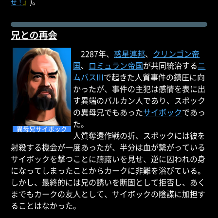
)。
せ！
』
兄との再会
2287年、
惑星連邦
、
クリンゴン帝
国
、
ロミュラン帝国
が共同統治する
ニ
ムバスIII
で起きた人質事件の鎮圧に向
かったが、事件の主犯は感情を表に出
す異端のバルカン人であり、スポック
の異母兄でもあった
サイボック
であっ
た。
異母兄サイボック
人質奪還作戦の折、スポックには彼を
射殺する機会が一度あったが、半分は血が繋がっている
サイボックを撃つことに躊躇いを見せ、逆に囚われの身
になってしまったことからカークに非難を浴びている。
しかし、最終的には兄の誘いを断固として拒否し、あく
までもカークの友人として、サイボックの陰謀に加担す
ることはなかった。