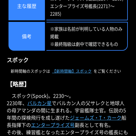
主な履歴
エンタープライズ号艦長(2271?～
2285)
※家族は名前が判明している人物のみ
備考
掲載
※最終階級は劇中で確認できるもの
スポック
新時間軸のスポックは
【新時間軸】スポック
をご覧ください
【略歴】
スポック(Spock)。2230～。
2230年、
バルカン星
でバルカン人の父サレクと地球人
の母アマンダの間に生まれる。宇宙艦隊士官。伝説の5
年間の探検飛行を成し遂げた
ジェームズ・T・カーク
船
長指揮下の
エンタープライズ号
副長として有名。
その後、練習艦となったエンタープライズ号の艦長にも