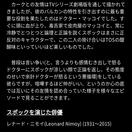
カークとの友情はTVシリーズ劇場版を通して描かれて
きましたが、彼のバルカンの特性を引き出すのに最も重
要な役割を果たしたのはドクター・マッコイでした。す
ぐに頭に血が上り、毒舌家で皮肉屋のマッコイと、常に
冷静でとつとつと論理と正論を説くスポックはまさに正
反対のキャラクターで、この二人の掛け合いはTOSの醍
醐味といっていいほど楽しいものでした。
普段は言い争い(と、言うよりも感情むき出しで怒る
ドクターにスポックが涼しい顔で正論を返し、その態度
のせいで余計ドクターが怒るという悪循環)をしている
彼らですが、喧嘩するほど仲がいい、というのか心の底
では互いにその友情を認め合っていた様子を様々なエピ
ソードで見ることができます。
スポックを演じた俳優
レナード・ニモイ(Leonard Nimoy) (1931～2015)