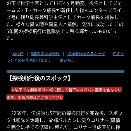
の下で科学士官として11年4ヶ月勤務。後任としてジェ
ームズ・T・カーク船長が着任した後もエンタープライ
ズ号に残り副長兼科学主任としてカーク船長を補佐し
た。様々な異文明や異星人と接触、交流に成功したこの
5年間の探検飛行は艦隊史上に残る輝かしいものだっ
た。
幼少時
｜
5年間の探検飛行
｜
探検飛行後のスポック
｜
ロミュ
ランとの民族再統合に奔走
｜
編者補足
【探検飛行後のスポック】
※以下では劇場版(II～VI)に関して若干のネタバレ要素を含んでい
ます。閲覧の際はご注意ください
2269年、伝説的な5年間の探検飛行を完遂後、スポッ
クは艦隊を休職し、故郷バルカンに戻りコリナー(感情
を完全に捨てる修練)に臨んだ。コリナー達成直前に極