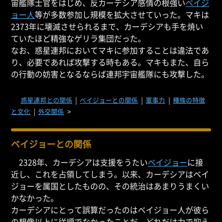
宙艦隊士官をはじめ、反カーデシア感情の根強い
ベイジ
ョー人
等が多数参加し規模を拡大させていった。マキは
2373年に壊滅させられるまで、カーデシアも手を焼い
ていたほど精強なゲリラ集団だった。
なお、惑星連邦においてマキに参加することは違法であ
り、必要であれば攻撃する時もある。マキもまた、自ら
の行動の妨害となるならば連邦宇宙艦隊にも攻撃した。
惑星連邦との関係
|
ベイジョーとの関係
|
軍事力
|
種族の特徴
と文化
|
外交関係
>
ベイジョーとの関係
2328年、カーデシアは支援をうたい
ベイジョー
に接
近し、これを占領してしまう。以来、カーデシアはベイ
ジョーを属国としたものの、その統治はあまりうまくい
かなかった。
カーデシアにとって誤算だったのはベイジョー人が彼ら
の想像以上に従順でなかったことだ。どれだけ力で抑え