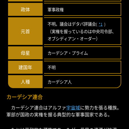
政体
軍事政権
不明。議会はデタパ評議会
(
*1
)
元首
（実権を握っているのは中央司令部、
オブシディアン・オーダー）
母星
カーデシア・プライム
建国年
不明
人種
カーデシア人
カーデシア連合
カーデシア連合はアルファ
宇宙域
に勢力を張る種族。
軍部が国政の実権を握る典型的な軍事国家である。