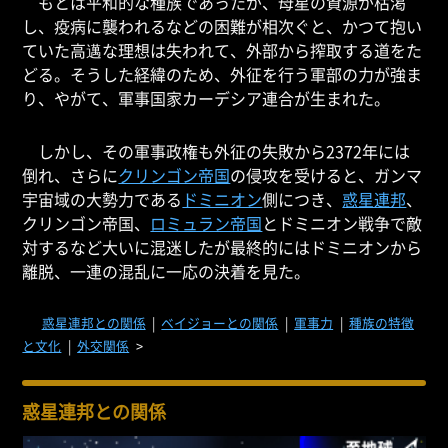
もとは平和的な種族であったが、母星の資源が枯渇
し、疫病に襲われるなどの困難が相次ぐと、かつて抱い
ていた高邁な理想は失われて、外部から搾取する道をた
どる。そうした経緯のため、外征を行う軍部の力が強ま
り、やがて、軍事国家カーデシア連合が生まれた。
しかし、その軍事政権も外征の失敗から2372年には
倒れ、さらに
クリンゴン帝国
の侵攻を受けると、ガンマ
宇宙域の大勢力である
ドミニオン
側につき、
惑星連邦
、
クリンゴン帝国、
ロミュラン帝国
と
ドミニオン戦争
で敵
対するなど大いに混迷したが最終的にはドミニオンから
離脱、一連の混乱に一応の決着を見た。
惑星連邦との関係
|
ベイジョーとの関係
|
軍事力
|
種族の特徴
と文化
|
外交関係
>
惑星連邦との関係