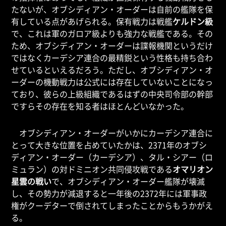
たないが、オブシディアン・オーダーは自前の艦隊を保
有している点があげられる。保有戦力は戦艦
ケルドン級
で、これは軍のガロア級よりも強力な戦艦である。その
ため、オブシディアン・オーダーは諜報機関というだけ
ではなくカーデシア連合の最精鋭という性格も持ち合わ
せているといえるだろう。ただし、オブシディアン・オ
ーダーの機動戦力は公式には存在していないことになっ
ており、彼らの上級組織であるはずの中央司令部の幹部
ですらその存在を知る者はほとんどいなかった。
オブシディアン・オーダーがいかにカーデシア連合に
とって大きな位置を占めていたかは、2371年のオブシ
ディアン・オーダー（カーデシア）、タル・シアー（ロ
ミュラン）の対ドミニオン共同侵攻戦である
オマリオン
星雲の戦い
で、オブシディアン・オーダー艦隊が壊滅
し、その勢力が減退すると一年後の2372年には軍事政
権がクーデターで倒されてしまったことからもうかがえ
る。