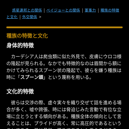
惑星連邦との関係
|
ベイジョーとの関係
|
軍事力
|
種族の特徴
と文化
|
外交関係
>
種族の特徴と文化
身体的特徴
カーデシア人は爬虫類に似た外見で、皮膚にウロコ様
の隆起が見られる。なかでも特徴的なのは眉間から額に
かけてみられるスプーン状の隆起で、彼らを嫌う種族は
時に「
スプーン頭
」という蔑称を用いる。
文化的特徴
彼らは交渉の際、虚々実々を織り交ぜて話を進める場
合が多く、嘘や誇張、時には脅迫じみた言動で有位な立
場に立とうとする傾向がある。種族全体の傾向として言
えることは、プライドが高く、常に高圧的であるという