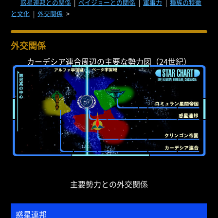
惑星連邦との関係
|
ベイジョーとの関係
|
軍事力
|
種族の特徴
と文化
|
外交関係
>
外交関係
カーデシア連合周辺の主要な勢力図（24世紀）
主要勢力との外交関係
惑星連邦