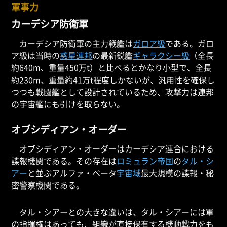
軍事力
カーデシア防衛軍
カーデシア防衛軍の主力戦艦は
ガロア級
である。ガロ
ア級は当時の
惑星連邦
の最新鋭艦
ギャラクシー級
（全長
約640m、重量450万t）と比べるとかなり小型で、全長
約230m、重量約41万t程度しかないが、汎用性を確保し
つつも戦闘艦として設計されているため、攻撃力は連邦
の宇宙艦にも引けを取らない。
オブシディアン・オーダー
オブシディアン・オーダーはカーデシア連合における
諜報機関である。その存在は
ロミュラン帝国
の
タル・シ
アー
と並ぶアルファ・ベータ
宇宙域
最大規模の諜報・秘
密警察機関である。
タル・シアーとの大きな違いは、タル・シアーには軍
の指揮権はあっても、組織が直接保有する機動戦力をも