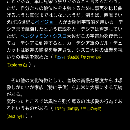
ことである。単に見栄っ張りであるとも言えるだろう。
ただ、自分たちの優位性を主張するために事実を捻じ曲
げるような真似まではしないようだ。例えば、西暦でい
えば16世紀に
ベイジョー
人が太陽帆宇宙船を用いカーデ
シアまで航海したという伝説をカーデシアは否定してい
たが、
ベンジャミン・シスコ
大佐がこの宇宙船を復元し
てカーデシアに到達すると、カーデシア軍のガル・デュ
カットは歓迎の艦隊を発進させ、シスコ大佐の偉業を祝
いその事実を認めた（
『
DS9
』第68話「夢の古代船
）。
(Explorers)」
その他の文化特徴として、普段の高慢な態度からは想
像しがたいが家族（特に子供）を非常に大事にする伝統
がある。
変わったところでは異性を強く罵るのは求愛の行為であ
るというものがある（
『DS9』第61話「三匹の毒蛇
）。
(Destiny)」