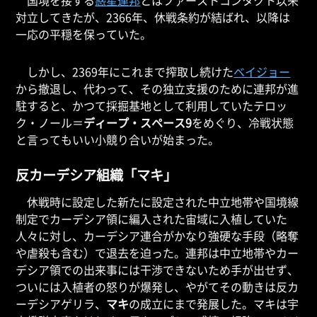
国境を接する
惑星連邦
とはファーストコンタクト以来
対立してきたが、2366年、休戦条約が結ばれ、以降は
一応の平穏を保っていた。
しかし、2369年にこれまで搾取し続けた
ベイジョー
から撤退し、代わって、その独立支援のために連邦が進
駐すると、かつて採掘基地として利用していたテロッ
ク・ノール＝
ディープ・スペース9
をめぐり、冷戦状態
と言ってもいい小競り合いが始まった。
反カーデシア組織「マキ」
休戦時に設定した新たに設定された中立地帯や国境線
制定でカーデシア領に編入された宙域に入植していた
人々に対し、カーデシア連合がかなり強硬な手段（略奪
や虐殺も含む）で退去を迫った。連邦は中立地帯やカー
デシア領での出来事には干渉できないため手が出せず、
ついには入植者の怒りが爆発し、やがてその動きは反カ
ーデシアゲリラ、
マキ
の成立にまで発展した。マキは宇