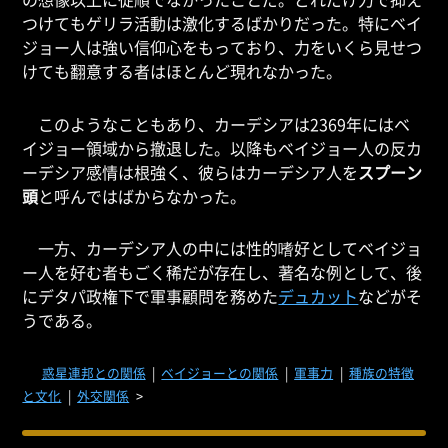
つけてもゲリラ活動は激化するばかりだった。特にベイ
ジョー人は強い信仰心をもっており、力をいくら見せつ
けても翻意する者はほとんど現れなかった。
このようなこともあり、カーデシアは2369年にはベ
イジョー領域から撤退した。以降もベイジョー人の反カ
ーデシア感情は根強く、彼らはカーデシア人を
スプーン
頭
と呼んではばからなかった。
一方、カーデシア人の中には性的嗜好としてベイジョ
ー人を好む者もごく稀だが存在し、著名な例として、後
にデタパ政権下で軍事顧問を務めた
デュカット
などがそ
うである。
惑星連邦との関係
|
ベイジョーとの関係
|
軍事力
|
種族の特徴
と文化
|
外交関係
>